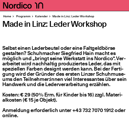
Homepage
Seiten
Home
Pro­gramm
Kalen­der
Made in Linz: Leder Workshop
Made in Linz: Leder Workshop
Selbst einen Leder­beu­tel oder eine Falt­geld­bör­se
gestal­ten? Schuh­ma­cher Sieg­fried Hain macht es
mög­lich und
„
bringt sei­ne Werk­statt ins Nordico“. Ver­
ar­bei­tet wird nach­hal­tig pro­du­zier­tes Leder, das mit
spe­zi­el­len Far­ben designt wer­den kann. Bei der Fer­ti­
gung wird der Grün­der des ers­ten Lin­zer Schuh­mu­se­
ums den Teilnehmer:innen viel Inter­es­san­tes über sein
Hand­werk und die Leder­ver­ar­bei­tung erzäh­len.
Kos­ten: € 29 (50% Erm. für Kin­der bis 16) zzgl. Mate­ri­
al­kos­ten (€ 15 je Objekt).
Anmel­dung erfor­der­lich unter +43 732 7070 1912 oder
online.