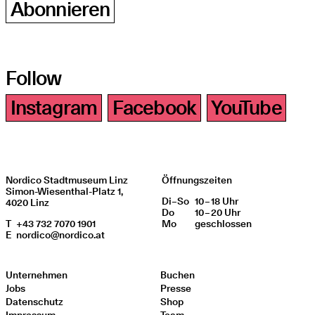
Abonnieren
Follow
Instagram
Facebook
YouTube
Nordico Stadtmuseum Linz
Öffnungszeiten
Simon-Wiesenthal-Platz 1,
Di
Wochentag
–
So
10 – 18 Uhr
Öffnungszeiten
4020 Linz
Do
10 – 20 Uhr
T
+43 732 7070 1901
Mo
geschlos­sen
E
nordico@nordico.at
Unternehmen
Buchen
Jobs
Presse
Datenschutz
Shop
Impressum
Team