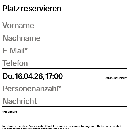
Platz reservieren
Vorname
Nachname
E-Mail
*
Telefon
Datum und Uhrzeit
*
Personenanzahl
*
Nachricht
*Pflichtfeld
Ich stimme zu, dass Museen der Stadt Linz meine personenbezogenen Daten verarbeitet.
Mehr Infos finden Sie unter Datenschutzerklärung.