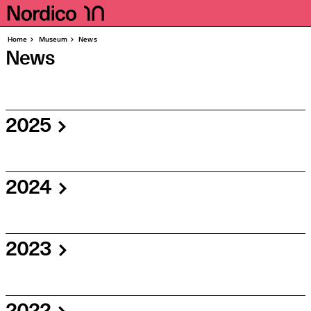
Homepage
Seiten
Home
Muse­um
News
News
2025
2024
2023
2022