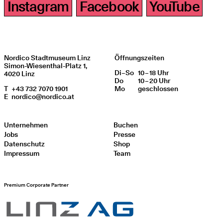
Instagram
Facebook
YouTube
Nordico Stadtmuseum Linz
Öffnungszeiten
Simon-Wiesenthal-Platz 1,
Di
Wochentag
–
So
10 – 18 Uhr
Öffnungszeiten
4020 Linz
Do
10 – 20 Uhr
T
+43 732 7070 1901
Mo
geschlos­sen
E
nordico@nordico.at
Unternehmen
Buchen
Jobs
Presse
Datenschutz
Shop
Impressum
Team
Premium Corporate Partner