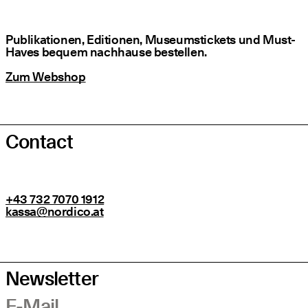
Publi­ka­tio­nen, Edi­tio­nen, Muse­ums­ti­ckets und Must-
Haves bequem nach­hau­se bestellen.
Zum Web­shop
Contact
+43 732 7070 1912
kassa@​nordico.​at
Newsletter
E-Mail