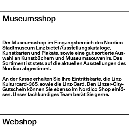
Museumsshop
Der Muse­ums­shop im Ein­gangs­be­reich des Nordico
Stadt­mu­se­um Linz bie­tet Aus­stel­lungs­ka­ta­lo­ge,
Kunst­kar­ten und Pla­ka­te, sowie eine gut sor­tier­te Aus­
wahl an Kunst­bü­chern und Muse­ums­sou­ve­nirs. Das
Sor­ti­ment ist stets auf die aktu­el­len Aus­stel­lun­gen des
Nordico abgestimmt.
An der Kas­se erhal­ten Sie Ihre Ein­tritts­kar­te, die Linz-
Kul­tur­card-365, sowie die Linz-Card. Den Lin­zer-City-
Gut­schein kön­nen Sie eben­so im Nordico Shop ein­lö­
sen. Unser fach­kun­di­ges Team berät Sie gerne.
Webshop