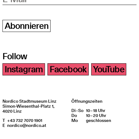
Abonnieren
Follow
Instagram
Facebook
YouTube
Nordico Stadtmuseum Linz
Öffnungszeiten
Simon-Wiesenthal-Platz 1,
Di
Wochentag
–
So
10 – 18 Uhr
Öffnungszeiten
4020 Linz
Do
10 – 20 Uhr
T
+43 732 7070 1901
Mo
geschlos­sen
E
nordico@nordico.at