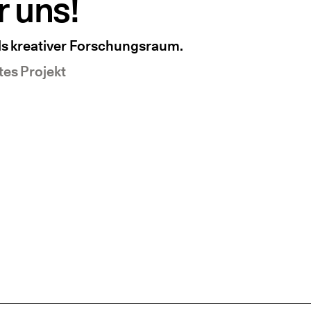
r uns!
ls kreativer Forschungsraum.
es Projekt