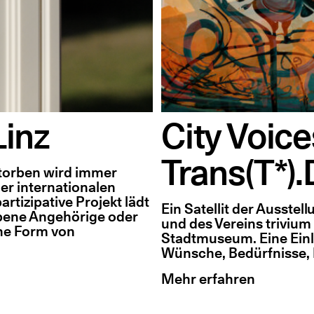
inz
City Voice
Trans(T*).
storben wird immer
er internationalen
rtizipative Projekt lädt
Ein Satellit der Ausste
bene Angehörige oder
und des Vereins triviu
che Form von
Stadtmuseum. Eine Einl
Wünsche, Bedürfnisse, 
Mehr erfahren