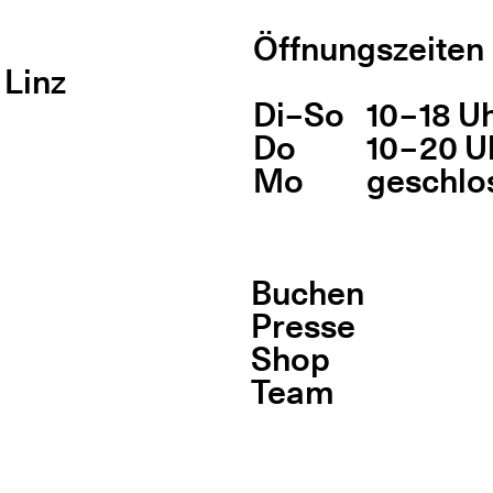
Öffnungszeiten
 Linz
Di
Wochentag
–
So
10 – 18 U
Öff
Do
10 – 20 U
Mo
geschlo
Buchen
Presse
Shop
Team