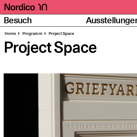
Homepage
Seiten
Besuch
Ausstellunge
Home
Pro­gramm
Pro­ject Space
Project Space