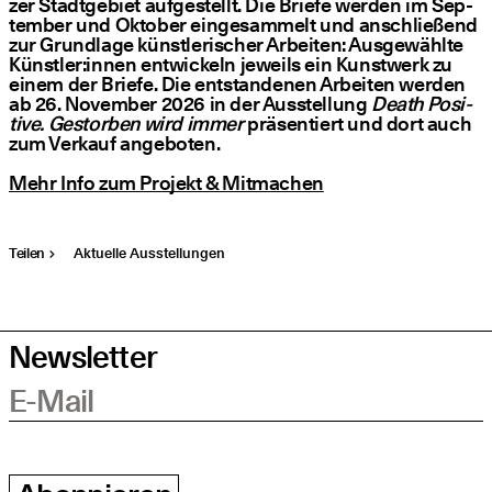
zer Stadt­ge­biet auf­ge­stellt. Die Brie­fe wer­den im Sep­
tem­ber und Okto­ber ein­ge­sam­melt und anschlie­ßend
zur Grund­la­ge künst­le­ri­scher Arbei­ten: Aus­ge­wähl­te
Künstler:innen ent­wi­ckeln jeweils ein Kunst­werk zu
einem der Brie­fe. Die ent­stan­de­nen Arbei­ten wer­den
ab 26. Novem­ber 2026 in der Aus­stel­lung
Death Posi­
ti­ve. Gestor­ben wird immer
prä­sen­tiert und dort auch
zum Ver­kauf ange­bo­ten.
Mehr Info zum Pro­jekt & Mitmachen
Teilen
Aktuelle Ausstellungen
Newsletter
E-Mail