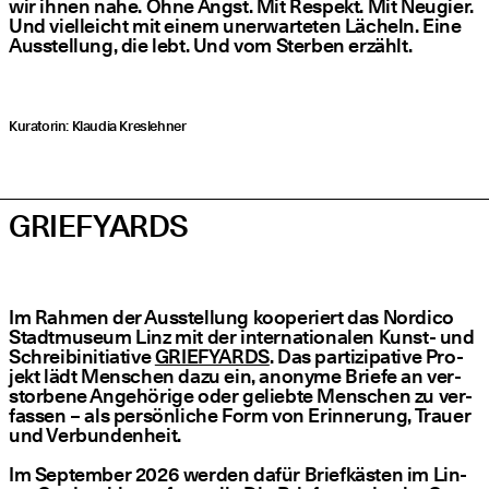
wir ihnen nahe. Ohne Angst. Mit Respekt. Mit Neu­gier.
Und viel­leicht mit einem uner­war­te­ten Lächeln. Eine
Aus­stel­lung, die lebt. Und vom Ster­ben erzählt.
Kura­to­rin: Klau­dia Kreslehner
GRIEFYARDS
Im Rah­men der Aus­stel­lung koope­riert das Nordico
Stadt­mu­se­um Linz mit der inter­na­tio­na­len Kunst- und
Schreib­initia­ti­ve
GRIE­F­YARDS
. Das par­ti­zi­pa­ti­ve Pro­
jekt lädt Men­schen dazu ein, anony­me Brie­fe an ver­
stor­be­ne Ange­hö­ri­ge oder gelieb­te Men­schen zu ver­
fas­sen – als per­sön­li­che Form von Erin­ne­rung, Trau­er
und Ver­bun­den­heit.
Im Sep­tem­ber 2026 wer­den dafür Brief­käs­ten im Lin­