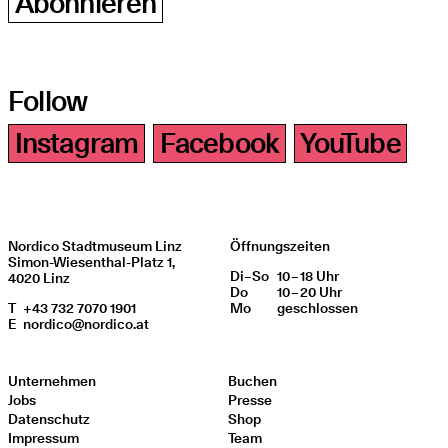
Abonnieren
Follow
Instagram
Facebook
YouTube
Nordico Stadtmuseum Linz
Öffnungszeiten
Simon-Wiesenthal-Platz 1,
Di
Wochentag
–
So
10 – 18 Uhr
Öffnungszeiten
4020 Linz
Do
10 – 20 Uhr
T
+43 732 7070 1901
Mo
geschlos­sen
E
nordico@nordico.at
Unternehmen
Buchen
Jobs
Presse
Datenschutz
Shop
Impressum
Team