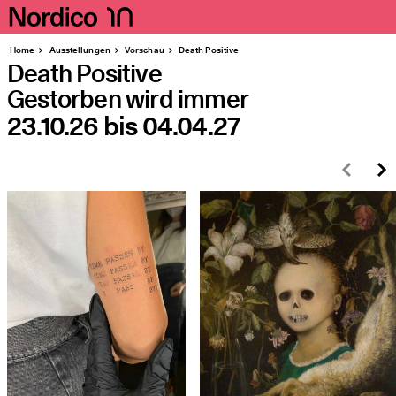
Homepage
Seiten
Home
Aus­stel­lun­gen
Vor­schau
Death Posi­ti­ve
Death Positive
Gestorben wird immer
23.10.26
bis
04.04.27
Zurü
W