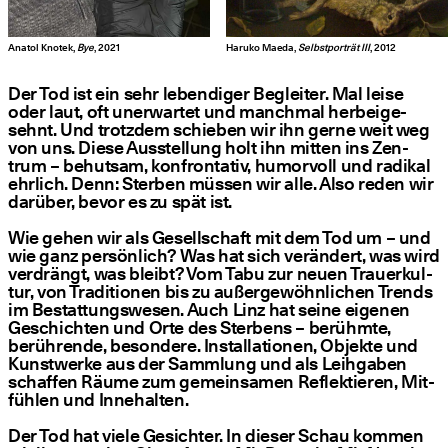
Anatol Knotek,
Bye
, 2021
Haruko Maeda,
Selbstporträt III
, 2012
Der Tod ist ein sehr leben­di­ger Beglei­ter. Mal lei­se
oder laut, oft uner­war­tet und manch­mal her­bei­ge­
sehnt. Und trotz­dem schie­ben wir ihn ger­ne weit weg
von uns. Die­se Aus­stel­lung holt ihn mit­ten ins Zen­
trum – behut­sam, kon­fron­ta­tiv, humor­voll und radi­kal
ehr­lich. Denn: Ster­ben müs­sen wir alle. Also reden wir
dar­über, bevor es zu spät ist.
Wie gehen wir als Gesell­schaft mit dem Tod um – und
wie ganz per­sön­lich? Was hat sich ver­än­dert, was wird
ver­drängt, was bleibt? Vom Tabu zur neu­en Trau­er­kul­
tur, von Tra­di­tio­nen bis zu außer­ge­wöhn­li­chen Trends
im Bestat­tungs­we­sen. Auch Linz hat sei­ne eige­nen
Geschich­ten und Orte des Ster­bens – berühm­te,
berüh­ren­de, beson­de­re. Instal­la­tio­nen, Objek­te und
Kunst­wer­ke aus der Samm­lung und als Leih­ga­ben
schaf­fen Räu­me zum gemein­sa­men Reflek­tie­ren, Mit­
füh­len und Inne­hal­ten.
Der Tod hat vie­le Gesich­ter. In die­ser Schau kom­men