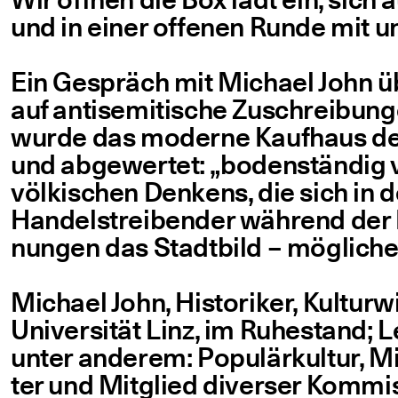
und in einer offe­nen Run­de mit un
Ein Gespräch mit Micha­el John üb
auf anti­se­mi­ti­sche Zuschrei­bun­g
wur­de das moder­ne Kauf­haus dem 
und abge­wer­tet:
„
boden­stän­dig 
völ­ki­schen Den­kens, die sich in 
Han­dels­trei­ben­der wäh­rend der 
nun­gen das Stadt­bild – mög­li­che
Micha­el John, His­to­ri­ker, Kul­tur­
Uni­ver­si­tät Linz, im Ruhe­stand; 
unter ande­rem: Popu­lär­kul­tur, Mi
ter und Mit­glied diver­ser Kom­mis