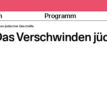
n
Programm
den jüdi­scher Geschäfte
 Das Verschwinden jü