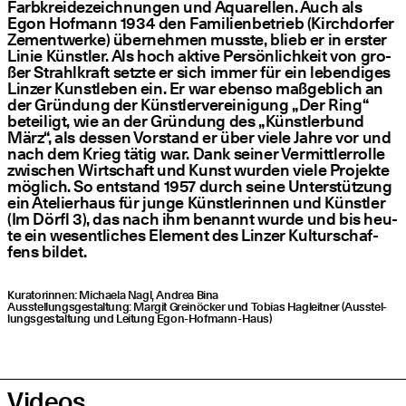
Farb­krei­de­zeich­nun­gen und Aqua­rel­len. Auch als
Egon Hof­mann 1934 den Fami­li­en­be­trieb (Kirch­dor­fer
Zement­wer­ke) über­neh­men muss­te, blieb er in ers­ter
Linie Künst­ler. Als hoch akti­ve Per­sön­lich­keit von gro­
ßer Strahl­kraft setz­te er sich immer für ein leben­di­ges
Lin­zer Kunst­le­ben ein. Er war eben­so maß­geb­lich an
der Grün­dung der Künst­ler­ver­ei­ni­gung
„
Der Ring“
betei­ligt, wie an der Grün­dung des
„
Künst­ler­bund
März“, als des­sen Vor­stand er über vie­le Jah­re vor und
nach dem Krieg tätig war. Dank sei­ner Ver­mitt­ler­rol­le
zwi­schen Wirt­schaft und Kunst wur­den vie­le Pro­jek­te
mög­lich. So ent­stand 1957 durch sei­ne Unter­stüt­zung
ein Ate­lier­haus für jun­ge Künst­le­rin­nen und Künst­ler
(Im Dörfl 3), das nach ihm benannt wur­de und bis heu­
te ein wesent­li­ches Ele­ment des Lin­zer Kul­tur­schaf­
fens bildet.
Kura­to­rin­nen: Michae­la Nagl, Andrea Bina
Aus­stel­lungs­ge­stal­tung: Mar­git Grei­nö­cker und Tobi­as Hag­leit­ner (Aus­stel­
lungs­ge­stal­tung und Lei­tung Egon-Hofmann-Haus)
Videos