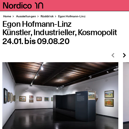
Homepage
Seiten
Home
Aus­stel­lun­gen
Rück­blick
Egon Hof­mann-Linz
Egon Hofmann-Linz
Künstler, Industrieller, Kosmopolit
24.01.
bis
09.08.20
Zurü
W