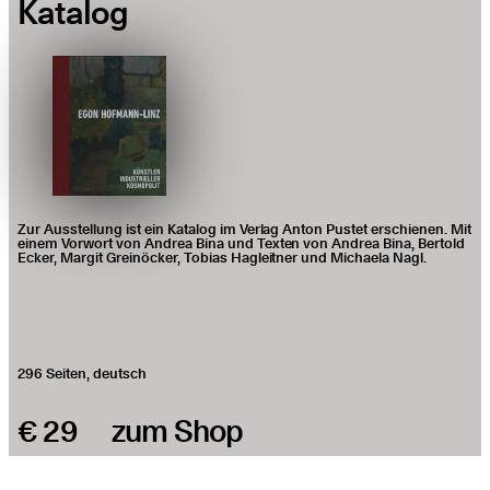
Katalog
Zur Aus­stel­lung ist ein Kata­log im Ver­lag Anton Pus­tet erschie­nen. Mit
einem Vor­wort von Andrea Bina und Tex­ten von Andrea Bina, Ber­told
Ecker, Mar­git Grei­nö­cker, Tobi­as Hag­leit­ner und Michae­la Nagl.
296 Sei­ten, deutsch
€ 29
zum Shop