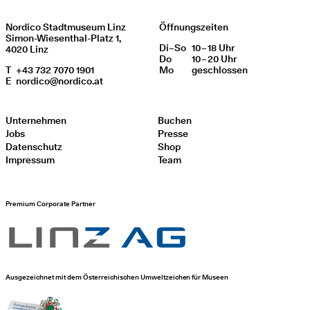
Nordico Stadtmuseum Linz
Öffnungszeiten
Simon-Wiesenthal-Platz 1,
Di
Wochentag
–
So
10 – 18 Uhr
Öffnungszeiten
4020 Linz
Do
10 – 20 Uhr
T
+43 732 7070 1901
Mo
geschlos­sen
E
nordico@nordico.at
Unternehmen
Buchen
Jobs
Presse
Datenschutz
Shop
Impressum
Team
Premium Corporate Partner
Ausgezeichnet mit dem Österreichischen Umweltzeichen für Museen