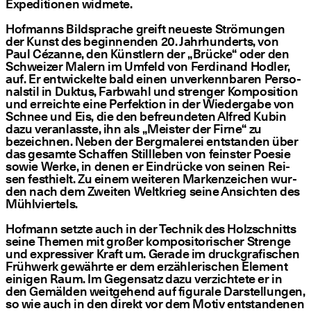
Expe­di­tio­nen wid­me­te.
Hof­manns Bild­spra­che greift neu­es­te Strö­mun­gen
der Kunst des begin­nen­den 20. Jahr­hun­derts, von
Paul Cézan­ne, den Künst­lern der
„
Brü­cke“ oder den
Schwei­zer Malern im Umfeld von Fer­di­nand Hod­ler,
auf. Er ent­wi­ckel­te bald einen unver­kenn­ba­ren Per­so­
nal­stil in Duk­tus, Farb­wahl und stren­ger Kom­po­si­ti­on
und erreich­te eine Per­fek­ti­on in der Wie­der­ga­be von
Schnee und Eis, die den befreun­de­ten Alfred Kubin
dazu ver­an­lass­te, ihn als
„
Meis­ter der Fir­ne“ zu
bezeich­nen. Neben der Berg­ma­le­rei ent­stan­den über
das gesam­te Schaf­fen Still­le­ben von feins­ter Poe­sie
sowie Wer­ke, in denen er Ein­drü­cke von sei­nen Rei­
sen fest­hielt. Zu einem wei­te­ren Mar­ken­zei­chen wur­
den nach dem Zwei­ten Welt­krieg sei­ne Ansich­ten des
Mühl­vier­tels.
Hof­mann setz­te auch in der Tech­nik des Holz­schnitts
sei­ne The­men mit gro­ßer kom­po­si­to­ri­scher Stren­ge
und expres­si­ver Kraft um. Gera­de im druck­gra­fi­schen
Früh­werk gewähr­te er dem erzäh­le­ri­schen Ele­ment
eini­gen Raum. Im Gegen­satz dazu ver­zich­te­te er in
den Gemäl­den weit­ge­hend auf figu­ra­le Dar­stel­lun­gen,
so wie auch in den direkt vor dem Motiv ent­stan­de­nen