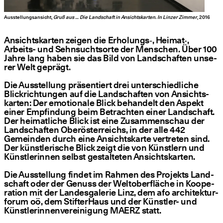
Ausstellungsansicht,
Gruß aus … Die Landschaft in Ansichtskarten. In Linzer Zimmer
, 2016
Ansichts­kar­ten zei­gen die Erholungs‑, Heimat‑,
Arbeits- und Sehn­suchtsor­te der Men­schen. Über 100
Jah­re lang haben sie das Bild von Land­schaf­ten unse­
rer Welt geprägt.
Die Aus­stel­lung prä­sen­tiert drei unter­schied­li­che
Blick­rich­tun­gen auf die Land­schaf­ten von Ansichts­
kar­ten: Der emo­tio­na­le Blick behan­delt den Aspekt
einer Emp­fin­dung beim Betrach­ten einer Land­schaft.
Der hei­mat­li­che Blick ist eine Zusam­men­schau der
Land­schaf­ten Ober­ös­ter­reichs, in der alle 442
Gemein­den durch eine Ansichts­kar­te ver­tre­ten sind.
Der künst­le­ri­sche Blick zeigt die von Künst­lern und
Künst­le­rin­nen selbst gestal­te­ten Ansichtskarten.
Die Aus­stel­lung fin­det im Rah­men des Pro­jekts Land­
schaft oder der Genuss der Welt­ober­flä­che in Koope­
ra­ti­on mit der Lan­des­ga­le­rie Linz, dem afo archi­tek­tur­
fo­rum oö, dem Stif­ter­Haus und der Künst­ler- und
Künst­le­rin­nen­ver­ei­ni­gung MAERZ statt.