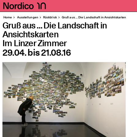
Homepage
Seiten
Home
Aus­stel­lun­gen
Rück­blick
Gruß aus … Die Land­schaft in Ansichtskarten
Gruß aus … Die Landschaft in
Ansichtskarten
Im Linzer Zimmer
29.04.
bis
21.08.16