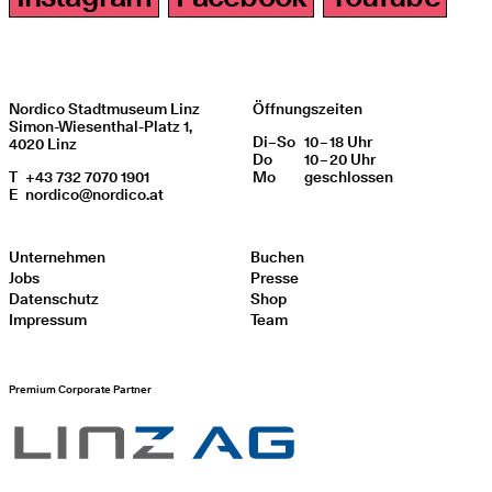
Nordico Stadtmuseum Linz
Öffnungszeiten
Simon-Wiesenthal-Platz 1,
Di
Wochentag
–
So
10 – 18 Uhr
Öffnungszeiten
4020 Linz
Do
10 – 20 Uhr
T
+43 732 7070 1901
Mo
geschlos­sen
E
nordico@nordico.at
Unternehmen
Buchen
Jobs
Presse
Datenschutz
Shop
Impressum
Team
Premium Corporate Partner