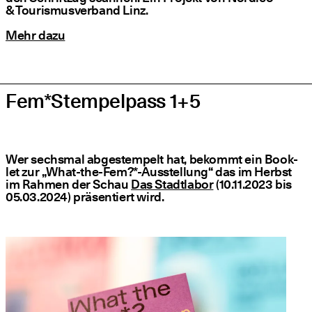
& Tou­ris­mus­ver­band Linz.
Mehr dazu
Fem*Stempelpass 1+5
Wer sechs­mal abge­stem­pelt hat, bekommt ein Book­
let zur
„
What-the-Fem?*-Ausstellung“ das im Herbst
im Rah­men der Schau
Das Stadt­la­bor
(10.11.2023 bis
05.03.2024) prä­sen­tiert wird.