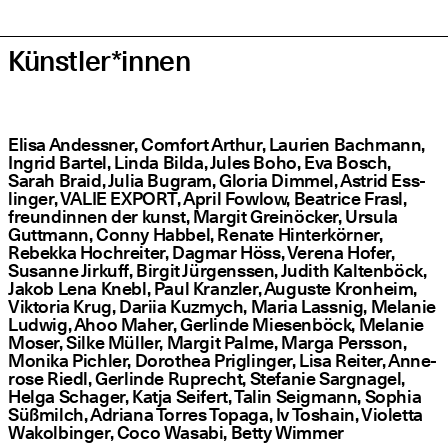
Künstler*innen
Eli­sa Andess­ner, Com­fort Arthur, Lau­ri­en Bach­mann,
Ingrid Bartel, Lin­da Bilda, Jules Boho, Eva Bosch,
Sarah Braid, Julia Bug­ram, Glo­ria Dim­mel, Astrid Ess­
lin­ger, VALIE EXPORT, April Fow­low, Bea­tri­ce Frasl,
freun­din­nen der kunst, Mar­git Grei­nö­cker, Ursu­la
Gutt­mann, Con­ny Hab­bel, Rena­te Hin­ter­kör­ner,
Rebek­ka Hoch­rei­ter, Dag­mar Höss, Vere­na Hofer,
Susan­ne Jir­kuff, Bir­git Jür­gens­sen, Judith Kal­ten­böck,
Jakob Lena Knebl, Paul Kranz­ler, Augus­te Kron­heim,
Vik­to­ria Krug, Dari­ia Kuz­mych, Maria Lass­nig, Mela­nie
Lud­wig, Ahoo Maher, Ger­lin­de Mie­sen­böck, Mela­nie
Moser, Sil­ke Mül­ler, Mar­git Pal­me, Mar­ga Pers­son,
Moni­ka Pich­ler, Doro­thea Prig­lin­ger, Lisa Rei­ter, Anne­
ro­se Riedl, Ger­lin­de Ruprecht, Ste­fa­nie Sarg­na­gel,
Hel­ga Schager, Kat­ja Sei­fert, Talin Seig­mann, Sophia
Süß­milch, Adria­na Tor­res Topa­ga, Iv Toshain, Vio­let­ta
Wakol­bin­ger, Coco Wasa­bi, Bet­ty Wimmer