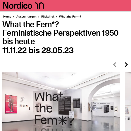
Homepage
Seiten
Home
Aus­stel­lun­gen
Rück­blick
What the Fem*?
What the Fem*?
Feministische Perspektiven 1950
bis heute
11.11.22
bis
28.05.23
Zurü
W