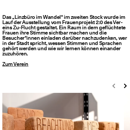
Das
„
Linz­bü­ro im Wan­del“ im zwei­ten Stock wur­de im
Lauf der Aus­stel­lung vom Frau­en­pro­jekt 2:0 des Ver­
eins Zu-Flucht gestal­tet. Ein Raum in dem geflüch­te­te
Frau­en ihre Stim­me sicht­bar machen und die
Besucher*innen ein­la­den dar­über nach­zu­den­ken, wer
in der Stadt spricht, wes­sen Stim­men und Spra­chen
gehört wer­den und wie wir ler­nen kön­nen ein­an­der
zuzuhören.
Zum Ver­ein
Zurü
W