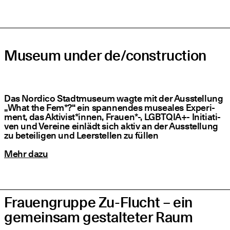
Museum under de/​construction
Das Nordico Stadt­mu­se­um wag­te mit der Aus­stel­lung
„
What the Fem*?“ ein span­nen­des musea­les Expe­ri­
ment, das Aktivist*innen, Frau­en*-, LGBT­QIA+- Initia­ti­
ven und Ver­ei­ne ein­lädt sich aktiv an der Aus­stel­lung
zu betei­li­gen und Leer­stel­len zu füllen
Mehr dazu
Frauengruppe Zu-Flucht – ein
gemeinsam gestalteter Raum