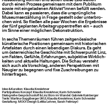
durch einen Pro­zess gemein­sam mit dem Publi­kum
sowie mit ein­ge­la­de­nen Aktivist*innen befüllt wer­den.
Dabei kann es pas­sie­ren, dass die ursprüng­li­che
Muse­umser­zäh­lung in Fra­ge gestellt oder unter­bro­
chen wird. So flie­ßen alle paar Wochen die Ergeb­nis­se
der fünf geplan­ten Arbeits­grup­pen­tref­fen ein – auch
im Sin­ne einer mög­li­chen Dekonstruktion.
In sechs The­men­räu­men füh­ren zeit­ge­nös­si­sche
künst­le­ri­sche Posi­tio­nen gemein­sam mit his­to­ri­schen
Arte­fak­ten durch einen leben­di­gen Dis­kurs. Es geht
um öster­rei­chi­sche Geschich­te mit Schwer­punkt Linz,
um Fak­ten, Gefüh­le, Erfah­run­gen, sub­jek­ti­ve Wirk­lich­
kei­ten und aktu­el­le Hal­tun­gen. Die Schau ver­steht
sich auch als Vor­schlag, ande­ren Per­spek­ti­ven mit
Neu­gier zu begeg­nen und fixe Zuschrei­bun­gen zu
hinterfragen.
Idee & Kura­ti­on: Klau­dia Kres­leh­ner
Par­ti­zi­pa­ti­ves Kon­zept: Klau­dia Kres­leh­ner, Karin Schnei­der
Dia­log­rei­he Gesprächs­stoff & Linz Büro im Wan­del: Gabrie­le Kain­ber­ger
Tex­te: Mar­ti­na Guggl­ber­ger (JKU), Klau­dia Kres­leh­ner, Karin Schnei­der
Gestal­tung: MOOI Design (Leti­tia Leh­ner, Sarah Feilmayr)