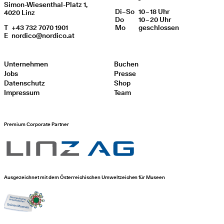
Simon-Wiesenthal-Platz 1,
Di
Wochentag
–
So
10 – 18 Uhr
Öffnungszeiten
4020 Linz
Do
10 – 20 Uhr
T
+43 732 7070 1901
Mo
geschlos­sen
E
nordico@nordico.at
Unternehmen
Buchen
Jobs
Presse
Datenschutz
Shop
Impressum
Team
Premium Corporate Partner
Ausgezeichnet mit dem Österreichischen Umweltzeichen für Museen