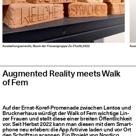
Ausstellungsansicht,
Raum der Frauengruppe Zu-Flucht
, 2022
Auss
Augmented Reality meets Walk
of Fem
Auf der Ernst-Koref-Pro­me­na­de zwi­schen Lentos und
Bruck­ner­haus wür­digt der Walk of Fem wich­ti­ge Lin­
zer Frau­en und stellt die­se einer brei­ten Öffent­lich­keit
vor. Seit Herbst 2022 kann man die­sen mit dem Smart­
phone neu erle­ben: die App Arti­vi­ve laden und vor Ort
den Schrift­zug scan­nen. Ein Pro­jekt von Nordico